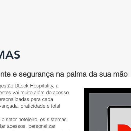
HOME
EMPRESA
PRODUTOS
SOLUÇÕES
MAS
gente e segurança na palma da sua mão
estão DLock Hospitality, a
gentes vai muito além do acesso
personalizadas para cada
ançada, praticidade e total
o setor hoteleiro, os sistemas
iar acessos, personalizar